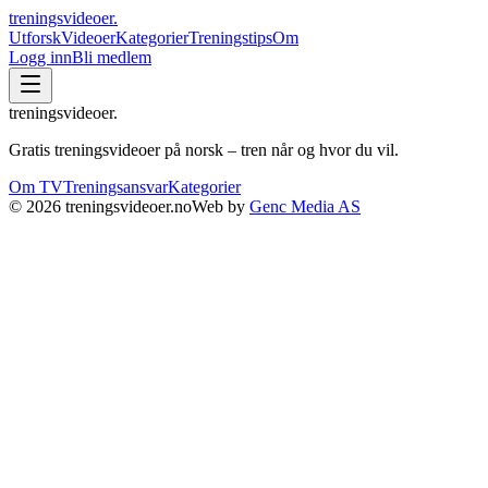
treningsvideoer
.
Utforsk
Videoer
Kategorier
Treningstips
Om
Logg inn
Bli medlem
treningsvideoer
.
Gratis treningsvideoer på norsk – tren når og hvor du vil.
Om TV
Treningsansvar
Kategorier
©
2026
treningsvideoer.no
Web by
Genc Media AS