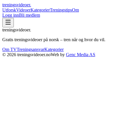
treningsvideoer
.
Utforsk
Videoer
Kategorier
Treningstips
Om
Logg inn
Bli medlem
treningsvideoer
.
Gratis treningsvideoer på norsk – tren når og hvor du vil.
Om TV
Treningsansvar
Kategorier
©
2026
treningsvideoer.no
Web by
Genc Media AS