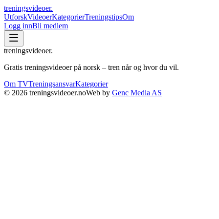
treningsvideoer
.
Utforsk
Videoer
Kategorier
Treningstips
Om
Logg inn
Bli medlem
treningsvideoer
.
Gratis treningsvideoer på norsk – tren når og hvor du vil.
Om TV
Treningsansvar
Kategorier
©
2026
treningsvideoer.no
Web by
Genc Media AS