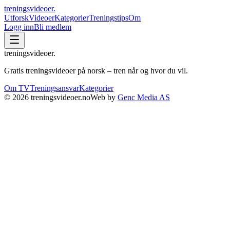
treningsvideoer
.
Utforsk
Videoer
Kategorier
Treningstips
Om
Logg inn
Bli medlem
treningsvideoer
.
Gratis treningsvideoer på norsk – tren når og hvor du vil.
Om TV
Treningsansvar
Kategorier
©
2026
treningsvideoer.no
Web by
Genc Media AS