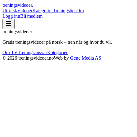
treningsvideoer
.
Utforsk
Videoer
Kategorier
Treningstips
Om
Logg inn
Bli medlem
treningsvideoer
.
Gratis treningsvideoer på norsk – tren når og hvor du vil.
Om TV
Treningsansvar
Kategorier
©
2026
treningsvideoer.no
Web by
Genc Media AS