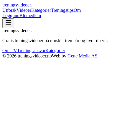
treningsvideoer
.
Utforsk
Videoer
Kategorier
Treningstips
Om
Logg inn
Bli medlem
treningsvideoer
.
Gratis treningsvideoer på norsk – tren når og hvor du vil.
Om TV
Treningsansvar
Kategorier
©
2026
treningsvideoer.no
Web by
Genc Media AS