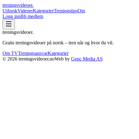
treningsvideoer
.
Utforsk
Videoer
Kategorier
Treningstips
Om
Logg inn
Bli medlem
treningsvideoer
.
Gratis treningsvideoer på norsk – tren når og hvor du vil.
Om TV
Treningsansvar
Kategorier
©
2026
treningsvideoer.no
Web by
Genc Media AS