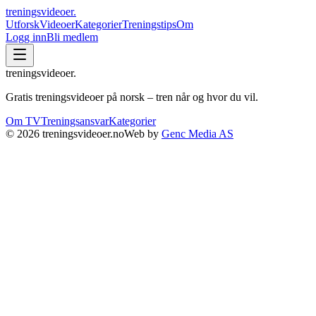
treningsvideoer
.
Utforsk
Videoer
Kategorier
Treningstips
Om
Logg inn
Bli medlem
treningsvideoer
.
Gratis treningsvideoer på norsk – tren når og hvor du vil.
Om TV
Treningsansvar
Kategorier
©
2026
treningsvideoer.no
Web by
Genc Media AS