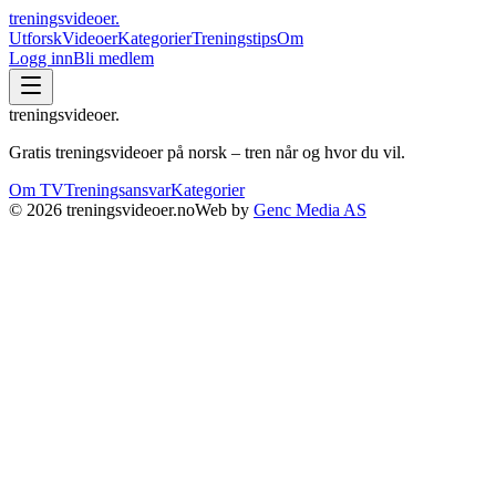
treningsvideoer
.
Utforsk
Videoer
Kategorier
Treningstips
Om
Logg inn
Bli medlem
treningsvideoer
.
Gratis treningsvideoer på norsk – tren når og hvor du vil.
Om TV
Treningsansvar
Kategorier
©
2026
treningsvideoer.no
Web by
Genc Media AS