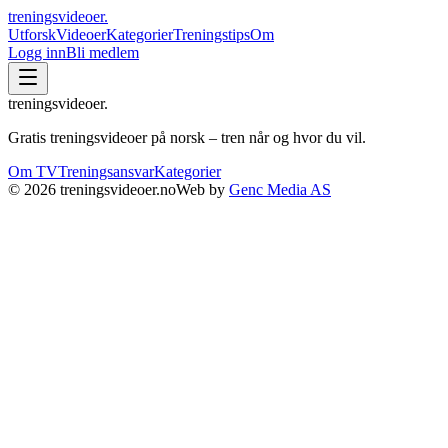
treningsvideoer
.
Utforsk
Videoer
Kategorier
Treningstips
Om
Logg inn
Bli medlem
treningsvideoer
.
Gratis treningsvideoer på norsk – tren når og hvor du vil.
Om TV
Treningsansvar
Kategorier
©
2026
treningsvideoer.no
Web by
Genc Media AS