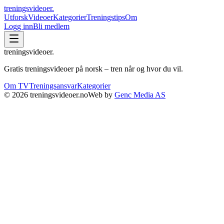
treningsvideoer
.
Utforsk
Videoer
Kategorier
Treningstips
Om
Logg inn
Bli medlem
treningsvideoer
.
Gratis treningsvideoer på norsk – tren når og hvor du vil.
Om TV
Treningsansvar
Kategorier
©
2026
treningsvideoer.no
Web by
Genc Media AS