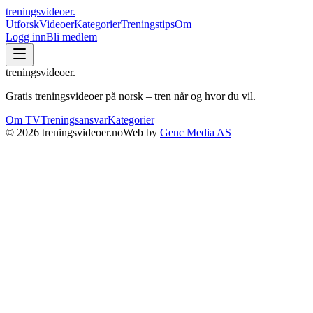
treningsvideoer
.
Utforsk
Videoer
Kategorier
Treningstips
Om
Logg inn
Bli medlem
treningsvideoer
.
Gratis treningsvideoer på norsk – tren når og hvor du vil.
Om TV
Treningsansvar
Kategorier
©
2026
treningsvideoer.no
Web by
Genc Media AS