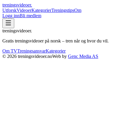
treningsvideoer
.
Utforsk
Videoer
Kategorier
Treningstips
Om
Logg inn
Bli medlem
treningsvideoer
.
Gratis treningsvideoer på norsk – tren når og hvor du vil.
Om TV
Treningsansvar
Kategorier
©
2026
treningsvideoer.no
Web by
Genc Media AS